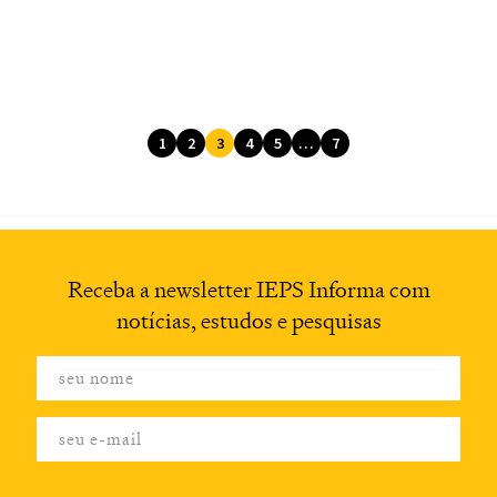
1
2
3
4
5
…
7
Receba a newsletter
IEPS Informa com
notícias,
estudos e pesquisas