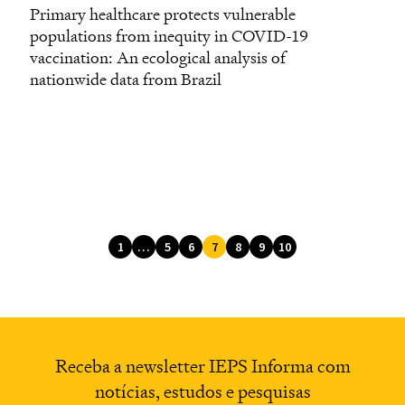
Primary healthcare protects vulnerable
populations from inequity in COVID-19
vaccination: An ecological analysis of
nationwide data from Brazil
1
…
5
6
7
8
9
10
Receba a newsletter
IEPS Informa com
notícias,
estudos e pesquisas