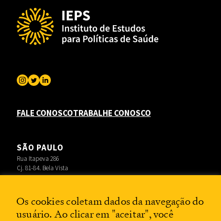
FALE CONOSCO
TRABALHE CONOSCO
SÃO PAULO
Rua Itapeva 286
Cj. 81-84. Bela Vista
RIO DE JANEIRO
Rua Lauro Müller 116
Os cookies coletam dados da navegação do
Sala 3704 – Botafogo
BRASÍLIA
usuário. Ao clicar em "aceitar", você
SBS Q. 2, Lote XV – Ed. Prime Business Convenience