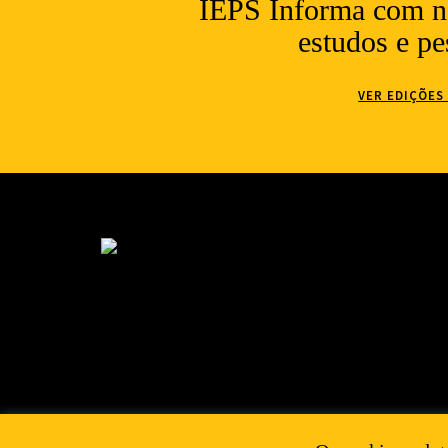
IEPS Informa com no
estudos e pe
VER EDIÇÕES