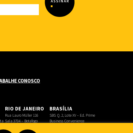
ABALHE CONOSCO
O
RIO DE JANEIRO
BRASÍLIA
Rua Lauro Müller 116
SBS Q. 2, Lote XV – Ed. Prime
sta
Sala 3704 – Botafogo
Business Convenience
Asa Sul