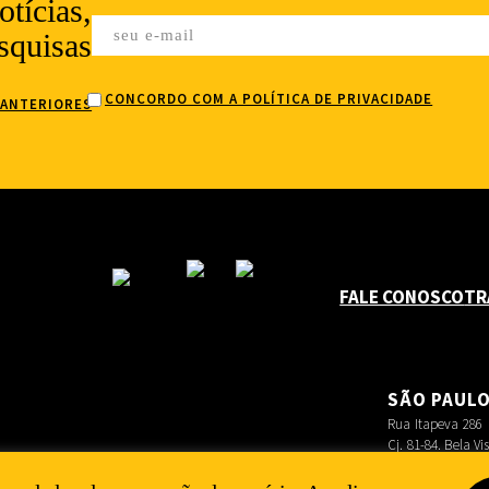
tícias,
squisas
CONCORDO COM A POLÍTICA DE PRIVACIDADE
 ANTERIORES
FALE CONOSCO
TR
SÃO PAUL
Rua Itapeva 286
Cj. 81-84. Bela Vi