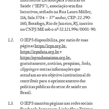
Saúde (“IEPS”), associação sem fins
lucrativos, sediado na Rua Lauro Müller,
116, Sala 3704 – 37° andar, CEP: 22.290-
160, Botafogo, Rio de Janeiro, RJ, inscrito
no CNPJ/ME sob o nº 32.121.994/0001-90.
O IEPS disponibiliza, por meio de suas
páginas
https://ieps.org.br
,
https://iepsdata.org.br
e
https://agendamaissus.org.br
,
gratuitamente, notícias, pesquisas,
links
,
clippings
e outras informações que
atendam ao seu objetivo institucional de
contribuir para o aprimoramento das
políticas públicas do setor de saúde no
Brasil.
O IEPS mantém páginas nas redes sociais
Facebook, Instagram, LinkedIn e Twitter