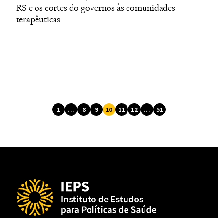
RS e os cortes do governos às comunidades
terapêuticas
1
…
8
9
10
11
12
…
51