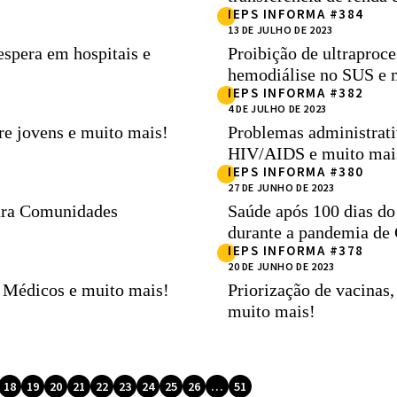
IEPS INFORMA #384
13 DE JULHO DE 2023
espera em hospitais e
Proibição de ultraproce
hemodiálise no SUS e 
IEPS INFORMA #382
4 DE JULHO DE 2023
re jovens e muito mais!
Problemas administrati
HIV/AIDS e muito mai
IEPS INFORMA #380
27 DE JUNHO DE 2023
ara Comunidades
Saúde após 100 dias do
durante a pandemia de
IEPS INFORMA #378
20 DE JUNHO DE 2023
s Médicos e muito mais!
Priorização de vacinas
muito mais!
18
19
20
21
22
23
24
25
26
…
51