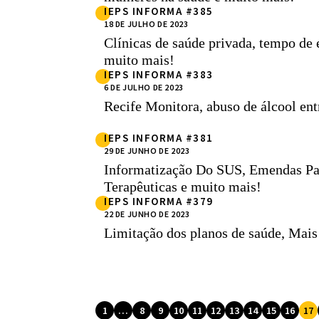
IEPS INFORMA #385
18 DE JULHO DE 2023
Clínicas de saúde privada, tempo de 
muito mais!
IEPS INFORMA #383
6 DE JULHO DE 2023
Recife Monitora, abuso de álcool ent
IEPS INFORMA #381
29 DE JUNHO DE 2023
Informatização Do SUS, Emendas P
Terapêuticas e muito mais!
IEPS INFORMA #379
22 DE JUNHO DE 2023
Limitação dos planos de saúde, Mai
1
…
8
9
10
11
12
13
14
15
16
17