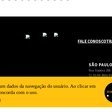
FALE CONOSCO
TR
SÃO PAUL
Rua Itapeva 286
Cj. 81-84. Bela Vi
am dados da navegação do usuário. Ao clicar em
concorda com o uso.
DIS
E