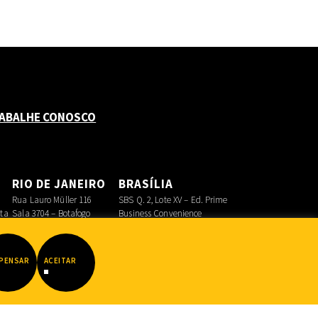
ABALHE CONOSCO
O
RIO DE JANEIRO
BRASÍLIA
Rua Lauro Müller 116
SBS Q. 2, Lote XV – Ed. Prime
sta
Sala 3704 – Botafogo
Business Convenience
Asa Sul
PENSAR
ACEITAR
Datadot
|
FIB