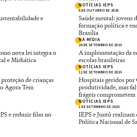
NOTÍCIAS IEPS
6 DE OUTUBRO DE 2025
ustentabilidade e
Saúde mental: jovens d
formação política e e
Brasília
NA MÍDIA
26 DE SETEMBRO DE 2025
como nova lei integra o
A implementação da ed
l e Midiática
escolas brasileiras
NOTÍCIAS IEPS
11 DE SETEMBRO DE 2025
 proteção de crianças
Hospitais geridos por
 do Agora Tem
produtividade, mas fal
frágeis comprometem
NOTÍCIAS IEPS
1 DE SETEMBRO DE 2025
PS e reduzir filas no
IEPS e Juntô realizam 
Política Nacional de S