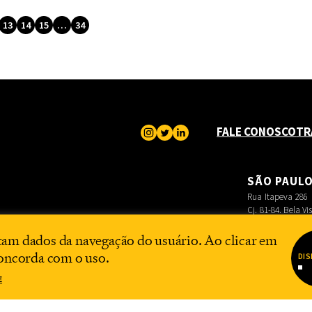
13
14
15
…
34
FALE CONOSCO
TR
SÃO PAUL
Rua Itapeva 286
Cj. 81-84. Bela Vi
tam dados da navegação do usuário. Ao clicar em
concorda com o uso.
DIS
E