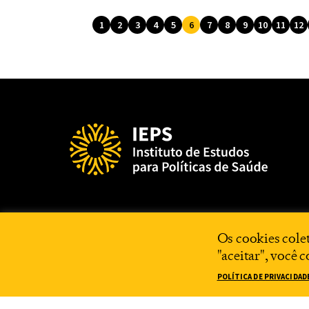
1
2
3
4
5
6
7
8
9
10
11
12
Os cookies cole
"aceitar", você 
POLÍTICA DE PRIVACIDAD
2025 IEPS©
POLÍTICA DE PRIVACIDADE