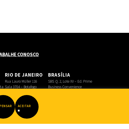
ABALHE CONOSCO
O
RIO DE JANEIRO
BRASÍLIA
Rua Lauro Müller 116
SBS Q. 2, Lote XV – Ed. Prime
sta
Sala 3704 – Botafogo
Business Convenience
Asa Sul
PENSAR
ACEITAR
Datadot
|
FIB