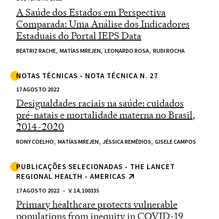
A Saúde dos Estados em Perspectiva
Comparada: Uma Análise dos Indicadores
Estaduais do Portal IEPS Data
BEATRIZ RACHE,
MATÍAS MREJEN,
LEONARDO ROSA,
RUDI ROCHA
NOTAS TÉCNICAS - NOTA TÉCNICA N. 27
17 AGOSTO 2022
Desigualdades raciais na saúde: cuidados
pré-natais e mortalidade materna no Brasil,
2014-2020
RONY COELHO,
MATÍAS MREJEN,
JÉSSICA REMÉDIOS,
GISELE CAMPOS
PUBLICAÇÕES SELECIONADAS - THE LANCET
REGIONAL HEALTH - AMERICAS
17 AGOSTO 2022
V. 14, 100335
Primary healthcare protects vulnerable
populations from inequity in COVID-19