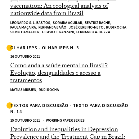
vaccination: An ecological analysis of
nationwide data from Brazil
LEONARDO S. L. BASTOS,
SORAIDA AGUILAR,
BEATRIZ RACHE,
PAULA MAÇAIRA,
FERNANDA BAIÃO,
JOSÉ CERBINO-NETO,
RUDI ROCHA,
SILVIO HAMACHER,
OTAVIO T. RANZANI,
FERNANDO A. BOZZA
OLHAR IEPS - OLHAR IEPS N. 3
26 OUTUBRO 2021
Como anda a saúde mental no Brasil?
Evolução, desigualdades e acesso a
tratamentos
MATÍAS MREJEN,
RUDI ROCHA
TEXTOS PARA DISCUSSÃO - TEXTO PARA DISCUSSÃO
N. 14
25 OUTUBRO 2021
WORKING PAPER SERIES
Evolution and Inequalities in Depression
Prevalence and the Treatment Gap in Brazil: