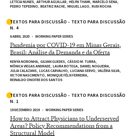
LETÍCIA NUNES,
ARTHUR AGUILLAR,
HELYN THAMI,
MARCELO SENA,
PEDRO TEPEDINO,
BEATRIZ RACHE,
MIGUEL LAGO,
RUDI ROCHA
TEXTOS PARA DISCUSSÃO - TEXTO PARA DISCUSSÃO
N. 4
6 ABRIL 2020
WORKING PAPER SERIES
Pandemia por COVID-19 em Minas Gerais,
Brasil: Análise da Demanda e da Oferta
KENYA NORONHA,
GILVAN GUEDES,
CÁSSIO M. TURRA,
MÔNICA VIEGAS ANDRADE,
LAURA BOTEGA,
DANIEL NOGUEIRA,
JULIA CALAZANS,
LUCAS CARVALHO,
LUCIANA SERVO,
VALÉRIA SILVA,
VICTOR NASCIMENTO,
MONIQUE FÉLIX FERREIRA,
REINALDO ONOFRE DOS SANTOS
TEXTOS PARA DISCUSSÃO - TEXTO PARA DISCUSSÃO
N. 1
19 DEZEMBRO 2019
WORKING PAPER SERIES
How to Attract Physicians to Underserved
Areas? Policy Recommendations from a
Structural Model