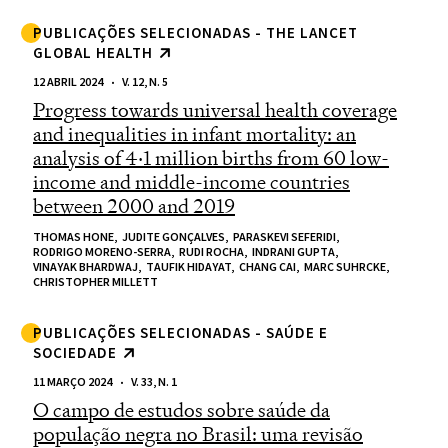
PUBLICAÇÕES SELECIONADAS - THE LANCET
GLOBAL HEALTH
12 ABRIL 2024
V. 12, N. 5
Progress towards universal health coverage
and inequalities in infant mortality: an
analysis of 4·1 million births from 60 low-
income and middle-income countries
between 2000 and 2019
THOMAS HONE,
JUDITE GONÇALVES,
PARASKEVI SEFERIDI,
RODRIGO MORENO-SERRA,
RUDI ROCHA,
INDRANI GUPTA,
VINAYAK BHARDWAJ,
TAUFIK HIDAYAT,
CHANG CAI,
MARC SUHRCKE,
CHRISTOPHER MILLETT
PUBLICAÇÕES SELECIONADAS - SAÚDE E
SOCIEDADE
11 MARÇO 2024
V. 33, N. 1
O campo de estudos sobre saúde da
população negra no Brasil: uma revisão