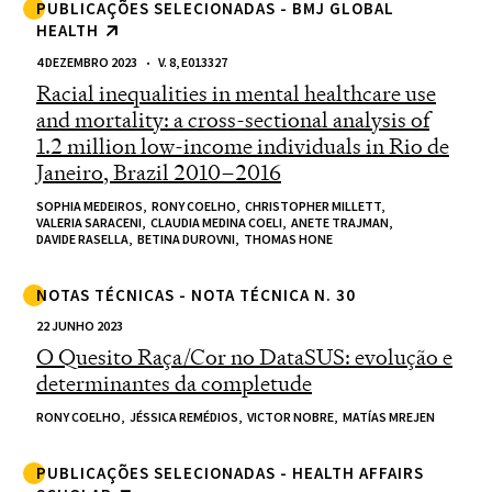
PUBLICAÇÕES SELECIONADAS - BMJ GLOBAL
HEALTH
4 DEZEMBRO 2023
V. 8, E013327
Racial inequalities in mental healthcare use
and mortality: a cross-sectional analysis of
1.2 million low-income individuals in Rio de
Janeiro, Brazil 2010–2016
SOPHIA MEDEIROS,
RONY COELHO,
CHRISTOPHER MILLETT,
VALERIA SARACENI,
CLAUDIA MEDINA COELI,
ANETE TRAJMAN,
DAVIDE RASELLA,
BETINA DUROVNI,
THOMAS HONE
NOTAS TÉCNICAS - NOTA TÉCNICA N. 30
22 JUNHO 2023
O Quesito Raça/Cor no DataSUS: evolução e
determinantes da completude
RONY COELHO,
JÉSSICA REMÉDIOS,
VICTOR NOBRE,
MATÍAS MREJEN
PUBLICAÇÕES SELECIONADAS - HEALTH AFFAIRS