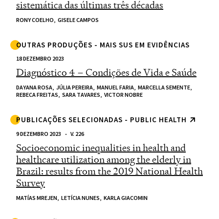
sistemática das últimas três décadas
RONY COELHO,
GISELE CAMPOS
OUTRAS PRODUÇÕES - MAIS SUS EM EVIDÊNCIAS
18 DEZEMBRO 2023
Diagnóstico 4 – Condições de Vida e Saúde
DAYANA ROSA,
JÚLIA PEREIRA,
MANUEL FARIA,
MARCELLA SEMENTE,
REBECA FREITAS,
SARA TAVARES,
VICTOR NOBRE
PUBLICAÇÕES SELECIONADAS - PUBLIC HEALTH
9 DEZEMBRO 2023
V. 226
Socioeconomic inequalities in health and
healthcare utilization among the elderly in
Brazil: results from the 2019 National Health
Survey
MATÍAS MREJEN,
LETÍCIA NUNES,
KARLA GIACOMIN