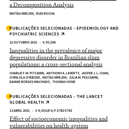
a Decomposition Analysis
MATÍAS MREJEN,
RUDI ROCHA
PUBLICAÇÕES SELECIONADAS - EPIDEMIOLOGY AND
PSYCHIATRIC SCIENCES
21 OUTUBRO 2021
V. 30, E66
Inequalities in the prevalence of major
depressive disorder in Brazilian slum
populations: a cross-sectional analysis
CHARLIE F. M. PITCAIRN,
ANTHONY A. LAVERTY,
JASPER J. L. CHAN,
OYINLOLA OYEBODE,
MATÍAS MREJEN,
JULIA M. PESCARINI,
DAIANE BORGES MACHADO,
THOMAS HONE
PUBLICAÇÕES SELECIONADAS - THE LANCET
GLOBAL HEALTH
12 ABRIL 2021
V. 9, ISSUE 6, P. E782-E792
Effect of socioeconomic inequalities and
vulnerabilities on health-system