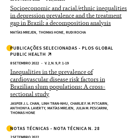
Socioeconomic and racial/ethnic inequalities
in depression prevalence and the treatment
gap in Brazil: a decomposition analysis
MATÍAS MREJEN,
THOMAS HONE,
RUDI ROCHA
PUBLICAÇÕES SELECIONADAS - PLOS GLOBAL
PUBLIC HEALTH
8 SETEMBRO 2022
V. 2, N. 9, P. 1-19
Inequalities in the prevalence of
cardiovascular disease risk factors in
Brazilian slum populations: A cross-
sectional study
JASPER J. L. CHAN,
LINH TRAN-NHU,
CHARLIE F. M. PITCAIRN,
ANTHONY A. LAVERTY,
MATÍAS MREJEN,
JULIA M. PESCARINI,
THOMAS HONE
NOTAS TÉCNICAS - NOTA TÉCNICA N. 28
2 SETEMBRO 2022