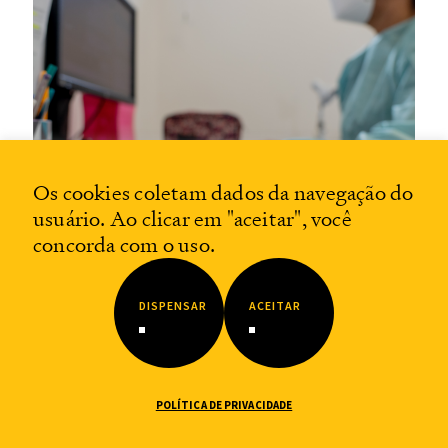
Os cookies coletam dados da navegação do
usuário. Ao clicar em "aceitar", você
concorda com o uso.
DISPENSAR
ACEITAR
14.12.2023
Pará tem a menor oferta de médicos e
enfermeiros do país, revela novo Boletim
IEPS Data
POLÍTICA DE PRIVACIDADE
Em 2021, o estado tinha menos de 1 profissional para