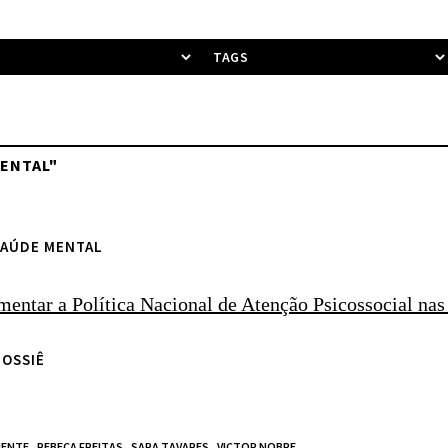
ENTAL"
SAÚDE MENTAL
entar a Política Nacional de Atenção Psicossocial na
DOSSIÊ
ENTE,
REBECA FREITAS,
SARA TAVARES,
VICTOR NOBRE