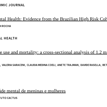
NOMIC JOURNAL
tal Health: Evidence from the Brazilian High Risk Coh
DI ROCHA
AL HEALTH
re use and mortality: a cross-sectional analysis of 1.2 
,
VALERIA SARACENI,
CLAUDIA MEDINA COELI,
ANETE TRAJMAN,
DAVIDE RASELLA,
BET
aúde mental de meninas e mulheres
TUTO CACTUS