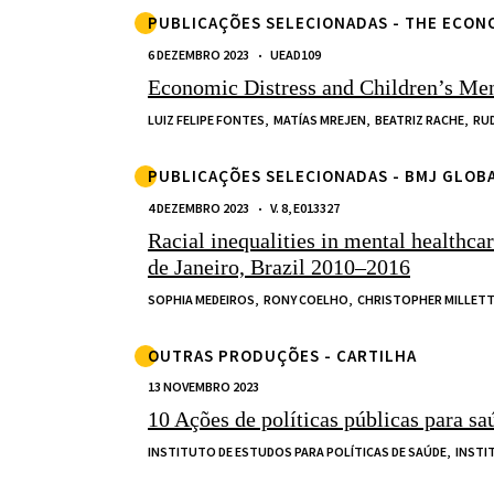
PUBLICAÇÕES SELECIONADAS - THE ECO
6 DEZEMBRO 2023
UEAD109
Economic Distress and Children’s Men
LUIZ FELIPE FONTES,
MATÍAS MREJEN,
BEATRIZ RACHE,
RU
PUBLICAÇÕES SELECIONADAS - BMJ GLOB
4 DEZEMBRO 2023
V. 8, E013327
Racial inequalities in mental healthca
de Janeiro, Brazil 2010–2016
SOPHIA MEDEIROS,
RONY COELHO,
CHRISTOPHER MILLETT
OUTRAS PRODUÇÕES - CARTILHA
13 NOVEMBRO 2023
10 Ações de políticas públicas para s
INSTITUTO DE ESTUDOS PARA POLÍTICAS DE SAÚDE,
INSTI