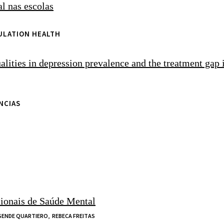
l nas escolas
PULATION HEALTH
lities in depression prevalence and the treatment gap 
NCIAS
cionais de Saúde Mental
SENDE QUARTIERO,
REBECA FREITAS