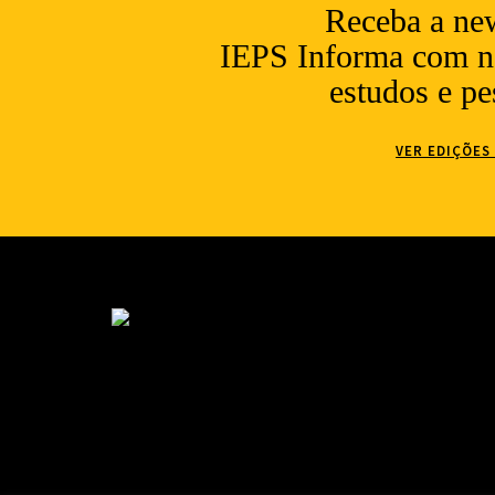
Receba a new
IEPS Informa com no
estudos e pe
VER EDIÇÕES