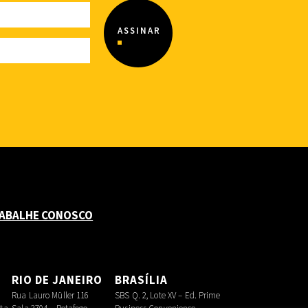
ABALHE CONOSCO
O
RIO DE JANEIRO
BRASÍLIA
Rua Lauro Müller 116
SBS Q. 2, Lote XV – Ed. Prime