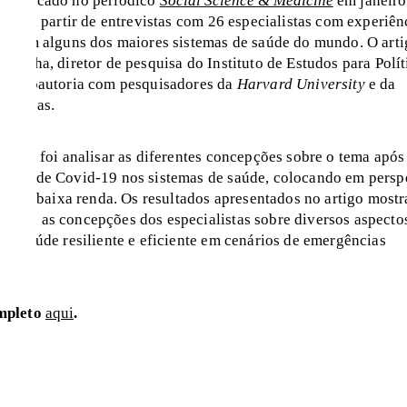
publicado no periódico
Social Science & Medicine
em janeiro
uído a partir de entrevistas com 26 especialistas com experiên
ica em alguns dos maiores sistemas de saúde do mundo. O arti
 Rocha, diretor de pesquisa do Instituto de Estudos para Polít
 em coautoria com pesquisadores da
Harvard University
e da
o Vargas.
quisa foi analisar as diferentes concepções sobre o tema após
emia de Covid-19 nos sistemas de saúde, colocando em persp
édia e baixa renda. Os resultados apresentados no artigo most
udou as concepções dos especialistas sobre diversos aspecto
de saúde resiliente e eficiente em cenários de emergências
mpleto
aqui
.