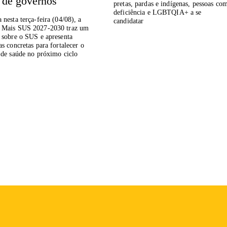
o de governos
pretas, pardas e indígenas, pessoas co
deficiência e LGBTQIA+ a se
 nesta terça-feira (04/08), a
candidatar
 Mais SUS 2027-2030 traz um
 sobre o SUS e apresenta
as concretas para fortalecer o
 de saúde no próximo ciclo