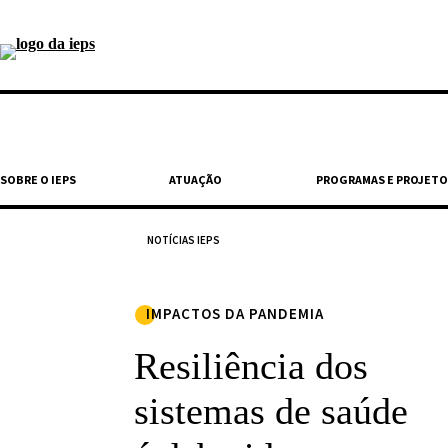
SOBRE O IEPS
ATUAÇÃO
PROGRAMAS E PROJETO
NOTÍCIAS IEPS
Médicos fazem treinamento no hospital de campanha p
IMPACTOS DA PANDEMIA
OUÇA O TEXTO
Resiliência dos
A
pandemi
sistemas de saúde
saúde r
debatid