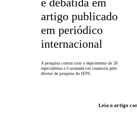
é debatida em
after COVID-19?
estudo foi constr
artigo publicado
acadêmica e prát
assinado por Rudi
em periódico
de Saúde (IEPS),
Fundação Getúli
internacional
O objetivo da pes
impactos da pand
A pesquisa contou com o depoimento de 26
países de alta, m
especialistas e é assinada em coautoria pelo
que a pandemia m
diretor de pesquisa do IEPS
que é um sistema 
sanitárias.
Leia o artigo co