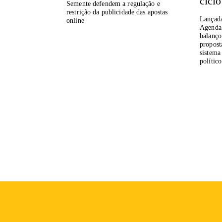
cicl
Semente defendem a regulação e
restrição da publicidade das apostas
Lançada
online
Agenda
balanço
propost
sistema
político