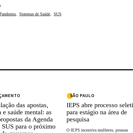
S
Pandemia,
Sistemas de Saúde,
SUS
ÇAMENTO
SÃO PAULO
lação das apostas,
IEPS abre processo selet
a e saúde mental: as
para estágio na área de
propostas da Agenda
pesquisa
 SUS para o próximo
O IEPS incentiva mulheres, pessoas