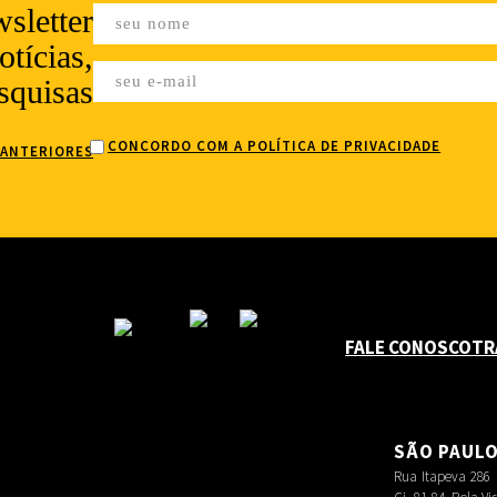
sletter
tícias,
squisas
CONCORDO COM A POLÍTICA DE PRIVACIDADE
 ANTERIORES
FALE CONOSCO
TR
SÃO PAUL
Rua Itapeva 286