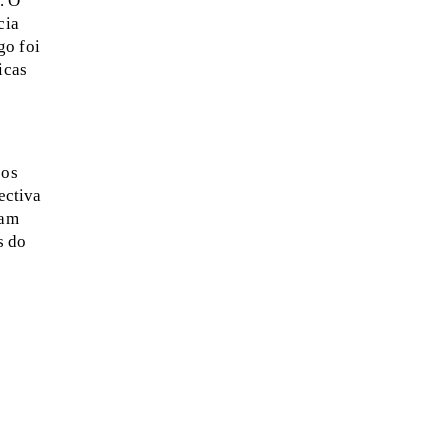
. O
cia
go foi
icas
 os
ectiva
ram
s do