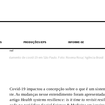
S
PRODUÇÕES IEPS
INFORME-SE
ara tratamento de covid-19 em São Paulo. Foto: Rovena Rosa/ Agência Brasil
a de Covid-19 impactou a concepção sobre o que é um siste
esiliente. As mudanças nesse entendimento foram apresentada
as no artigo
Health systems resilience: is it time to revisit resi