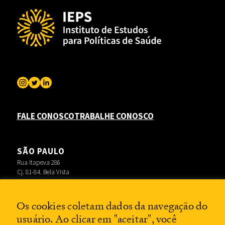
FALE CONOSCO
TRABALHE CONOSCO
SÃO PAULO
Rua Itapeva 286
Cj. 81-84. Bela Vista
RIO DE JANEIRO
Rua Lauro Müller 116
Os cookies coletam dados da navegação do
Sala 3704 – Botafogo
BRASÍLIA
usuário. Ao clicar em "aceitar", você