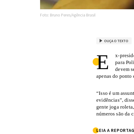
Foto: Bruno Peres/Agência Brasil
OUÇA O TEXTO
E
x-presid
para Pol
devem se
apenas do ponto d
“Isso é um assun
evidências”, diss
gente joga roleta
números são da c
LEIA A REPORT