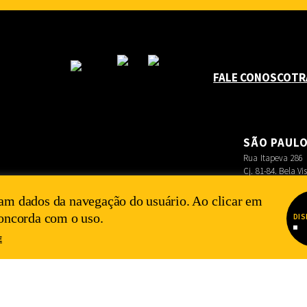
FALE CONOSCO
TR
SÃO PAUL
Rua Itapeva 286
Cj. 81-84. Bela Vi
am dados da navegação do usuário. Ao clicar em
concorda com o uso.
DIS
E