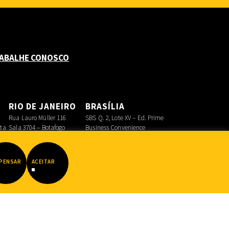
ABALHE CONOSCO
O
RIO DE JANEIRO
BRASÍLIA
Rua Lauro Müller 116
SBS Q. 2, Lote XV – Ed. Prime
sta
Sala 3704 – Botafogo
Business Convenience
Asa Sul
PENSAR
ACEITAR
Datadot
|
FIB