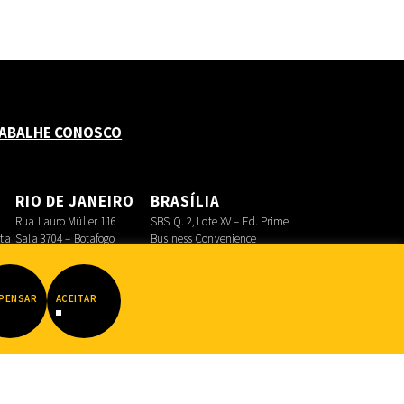
ABALHE CONOSCO
O
RIO DE JANEIRO
BRASÍLIA
Rua Lauro Müller 116
SBS Q. 2, Lote XV – Ed. Prime
sta
Sala 3704 – Botafogo
Business Convenience
Asa Sul
PENSAR
ACEITAR
Datadot
|
FIB