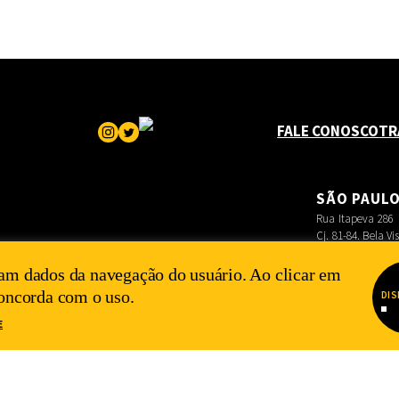
FALE CONOSCO
TR
SÃO PAUL
Rua Itapeva 286
Cj. 81-84. Bela Vi
am dados da navegação do usuário. Ao clicar em
concorda com o uso.
DIS
E