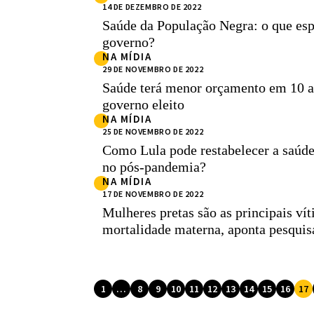
14 DE DEZEMBRO DE 2022
Saúde da População Negra: o que es
governo?
NA MÍDIA
29 DE NOVEMBRO DE 2022
Saúde terá menor orçamento em 10 an
governo eleito
NA MÍDIA
25 DE NOVEMBRO DE 2022
Como Lula pode restabelecer a saúde
no pós-pandemia?
NA MÍDIA
17 DE NOVEMBRO DE 2022
Mulheres pretas são as principais ví
mortalidade materna, aponta pesquis
1
…
8
9
10
11
12
13
14
15
16
17