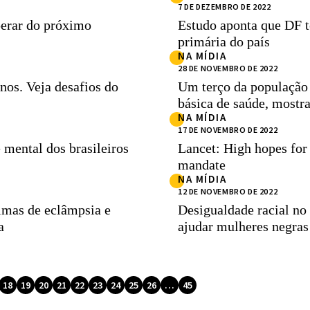
7 DE DEZEMBRO DE 2022
perar do próximo
Estudo aponta que DF t
primária do país
NA MÍDIA
28 DE NOVEMBRO DE 2022
os. Veja desafios do
Um terço da população 
básica de saúde, mostra
NA MÍDIA
17 DE NOVEMBRO DE 2022
 mental dos brasileiros
Lancet: High hopes for 
mandate
NA MÍDIA
12 DE NOVEMBRO DE 2022
timas de eclâmpsia e
Desigualdade racial no
a
ajudar mulheres negras
18
19
20
21
22
23
24
25
26
…
45