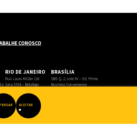
ABALHE CONOSCO
O
RIO DE JANEIRO
BRASÍLIA
Rua Lauro Müller 116
SBS Q. 2, Lote XV – Ed. Prime
sta
Sala 3704 – Botafogo
Business Convenience
Asa Sul
PENSAR
ACEITAR
Datadot
|
FIB