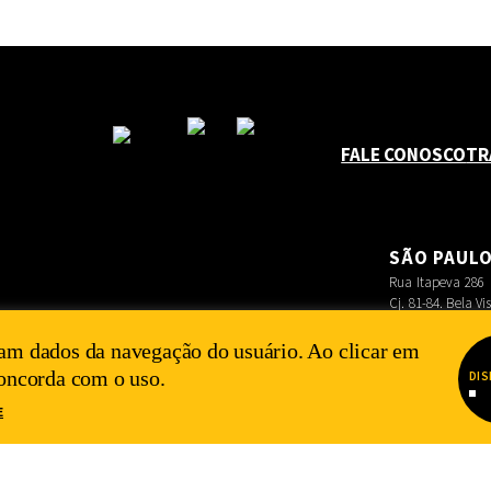
FALE CONOSCO
TR
SÃO PAUL
Rua Itapeva 286
Cj. 81-84. Bela Vi
am dados da navegação do usuário. Ao clicar em
concorda com o uso.
DIS
E