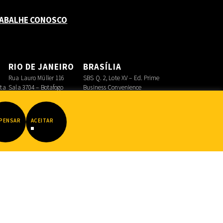
ABALHE CONOSCO
O
RIO DE JANEIRO
BRASÍLIA
Rua Lauro Müller 116
SBS Q. 2, Lote XV – Ed. Prime
sta
Sala 3704 – Botafogo
Business Convenience
Asa Sul
PENSAR
ACEITAR
Datadot
|
FIB