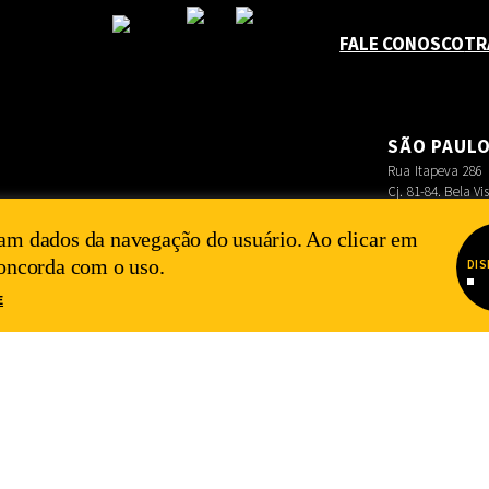
FALE CONOSCO
TR
SÃO PAUL
Rua Itapeva 286
Cj. 81-84. Bela Vi
am dados da navegação do usuário. Ao clicar em
concorda com o uso.
DIS
E