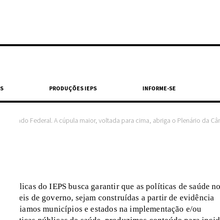
S
PRODUÇÕES IEPS
INFORME-SE
 do Senado Federal. A cúpula maior, voltada para cima, abriga o Plenário da 
as Públicas do IEPS busca garantir que as políticas de saúde n
os níveis de governo, sejam construídas a partir de evidência
tal, apoiamos municípios e estados na implementação e/ou