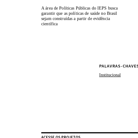
aprimoramento de
e fomento do deb
A área de Políticas Públicas do IEPS busca
garantir que as políticas de saúde no Brasil
federal e buscamo
sejam construídas a partir de evidência
pretendemos cont
científica
qualidade e gara
PALAVRAS-CHAVE
Institucional
ACESSE OS PROJETOS