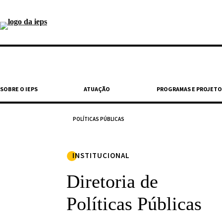
SOBRE O IEPS
ATUAÇÃO
PROGRAMAS E PROJETO
POLÍTICAS PÚBLICAS
A cúpula menor, voltada para baixo, abriga o Plenário
INSTITUCIONAL
OUÇA O TEXTO
Diretoria de
A área de Polític
Políticas Públicas
Brasil, em todos 
científica. Para 