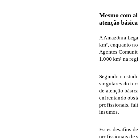
Mesmo com alta
atenção básic
A Amazônia Legal
km², enquanto no 
Agentes Comunitá
1.000 km² na regi
Segundo o estudo,
singulares do ter
de atenção básica
enfrentando obstá
profissionais, fa
insumos.
Esses desafios d
profissionais de 