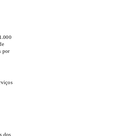
 1.000
de
s por
rviços
s dos