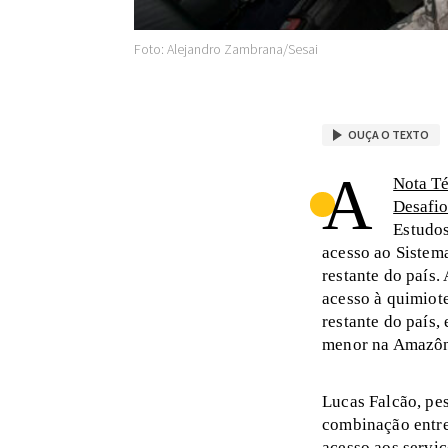
Foto: Alejandro Zambrana/Sesai
OUÇA O TEXTO
A
Nota Té
Desafio
Estudos
acesso ao Siste
restante do país
acesso à quimiot
restante do país,
menor na Amazôn
Lucas Falcão, pe
combinação entre 
acesso aos serviç