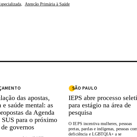
specializada,
Atenção Primária à Saúde
ÇAMENTO
SÃO PAULO
lação das apostas,
IEPS abre processo selet
a e saúde mental: as
para estágio na área de
propostas da Agenda
pesquisa
 SUS para o próximo
O IEPS incentiva mulheres, pessoas
o de governos
pretas, pardas e indígenas, pessoas co
deficiência e LGBTQIA+ a se