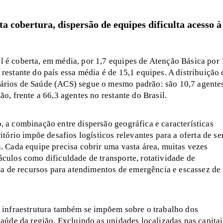
 cobertura, dispersão de equipes dificulta acesso à
a
 é coberta, em média, por 1,7 equipes de Atenção Básica por
restante do país essa média é de 15,1 equipes. A distribuição 
rios de Saúde (ACS) segue o mesmo padrão: são 10,7 agente
ão, frente a 66,3 agentes no restante do Brasil.
 a combinação entre dispersão geográfica e características
ritório impõe desafios logísticos relevantes para a oferta de se
. Cada equipe precisa cobrir uma vasta área, muitas vezes
culos como dificuldade de transporte, rotatividade de
lta de recursos para atendimentos de emergência e escassez de
e infraestrutura também se impõem sobre o trabalho dos
saúde da região. Excluindo as unidades localizadas nas capitai