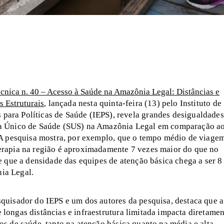
cnica n. 40 – Acesso à Saúde na Amazônia Legal: Distâncias e
s Estruturais
,
lançada nesta quinta-feira (13) pelo Instituto de
 para Políticas de Saúde (IEPS), revela grandes desigualdades
ma Único de Saúde (SUS) na Amazônia Legal em comparação a
. A pesquisa mostra, por exemplo, que o tempo médio de viage
erapia na região é aproximadamente 7 vezes maior do que no
 e que a densidade das equipes de atenção básica chega a ser 8
ia Legal.
squisador do IEPS e um dos autores da pesquisa, destaca que a
longas distâncias e infraestrutura limitada impacta diretamen
os de saúde, tanto na atenção básica quanto na média e alta