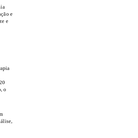
nia
ação e
ze e
rapia
120
, o
um
álise,