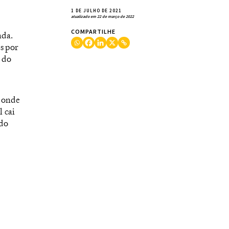
1 DE JULHO DE 2021
atualizado em 22 de março de 2022
COMPARTILHE
nda.
s por
 do
s onde
l cai
 do