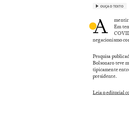
OUÇA O TEXTO
A
mentira
Em tem
COVID-
negacionismo con
Pesquisa publica
Bolsonaro teve ma
tipicamente entr
presidente.
Leia o editorial 