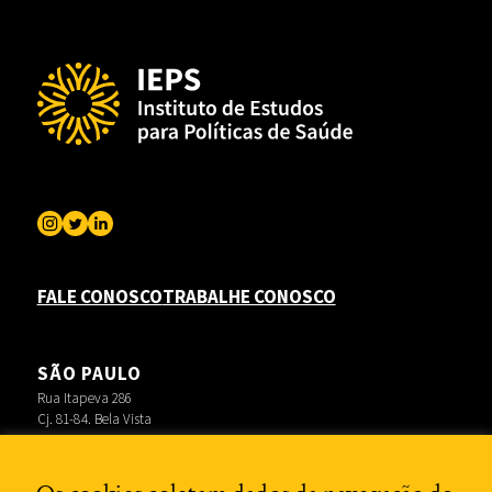
FALE CONOSCO
TRABALHE CONOSCO
SÃO PAULO
Rua Itapeva 286
Cj. 81-84. Bela Vista
RIO DE JANEIRO
Rua Lauro Müller 116
Sala 3704 – Botafogo