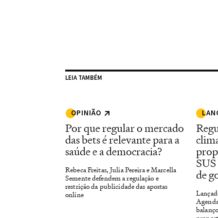
LEIA TAMBÉM
OPINIÃO
LAN
Por que regular o mercado
Regu
das bets é relevante para a
clim
saúde e a democracia?
prop
SUS 
Rebeca Freitas, Julia Pereira e Marcella
de g
Semente defendem a regulação e
restrição da publicidade das apostas
Lançada
online
Agenda
balanço
propost