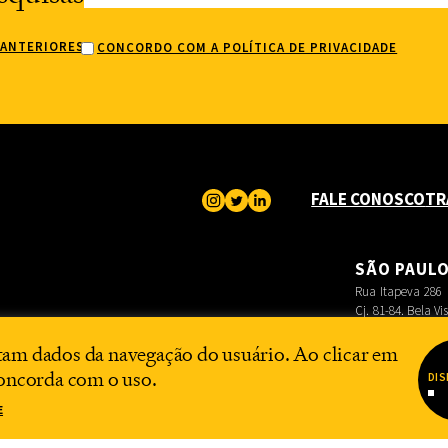
 ANTERIORES
CONCORDO COM A POLÍTICA DE PRIVACIDADE
FALE CONOSCO
TR
SÃO PAUL
Rua Itapeva 286
Cj. 81-84. Bela Vi
tam dados da navegação do usuário. Ao clicar em
concorda com o uso.
DIS
E