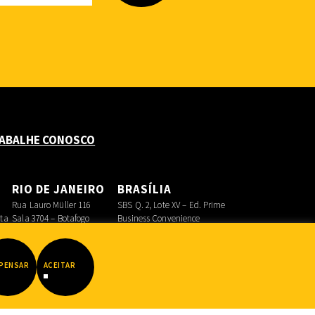
ABALHE CONOSCO
O
RIO DE JANEIRO
BRASÍLIA
Rua Lauro Müller 116
SBS Q. 2, Lote XV – Ed. Prime
sta
Sala 3704 – Botafogo
Business Convenience
Asa Sul
PENSAR
ACEITAR
Datadot
|
FIB