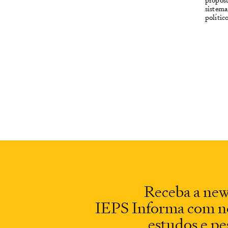
sistema
polític
Receba a new
IEPS Informa com no
estudos e pe