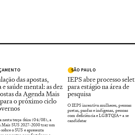
ÇAMENTO
SÃO PAULO
lação das apostas,
IEPS abre processo selet
a e saúde mental: as dez
para estágio na área de
ostas da Agenda Mais
pesquisa
para o próximo ciclo
O IEPS incentiva mulheres, pessoas
overnos
pretas, pardas e indígenas, pessoas
com deficiência e LGBTQIA+ a se
 nesta terça-feira (04/08), a
candidatar
 Mais SUS 2027-2030 traz um
 sobre o SUS e apresenta
as concretas para fortalecer o