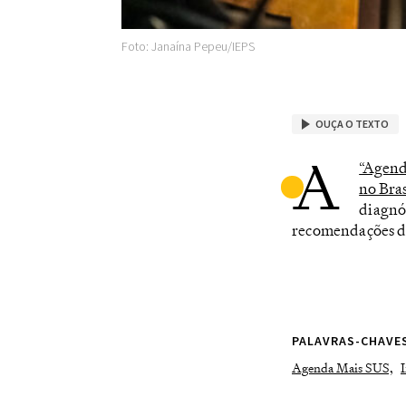
Foto: Janaína Pepeu/IEPS
OUÇA O TEXTO
A
“Agend
no Bras
diagnós
recomendações de 
PALAVRAS-CHAVE
Agenda Mais SUS,
I