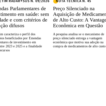
ETIM RADAR+SUS N. 09/2026
NOTA TÉCNICA N. 45
das Parlamentares de
Preço Silenciado na
stimento em saúde: sem
Aquisição de Medicamen
dade e com critérios de
de Alto Custo: A Vanta
ação difusos
Econômica em Questão
im caracteriza o perfil dos
A pesquisa analisa se o mecanismo de
ios beneficiados por Emendas
preço silenciado entrega a vantagem
ntares de investimento em
econômica que motiva sua adoção na
ntre 2023 e 2025 e a finalidade
compra de medicamentos de alto custo
recursos