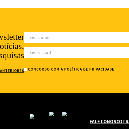
sletter
tícias,
squisas
CONCORDO COM A POLÍTICA DE PRIVACIDADE
 ANTERIORES
FALE CONOSCO
TR