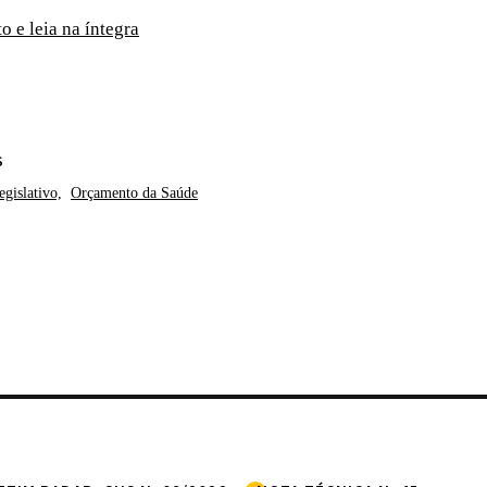
 e leia na íntegra
S
egislativo,
Orçamento da Saúde