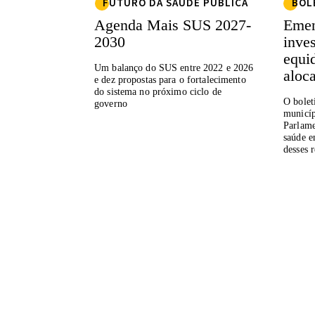
FUTURO DA SAÚDE PÚBLICA
BOL
Agenda Mais SUS 2027-
Emen
2030
inve
equi
Um balanço do SUS entre 2022 e 2026
aloc
e dez propostas para o fortalecimento
do sistema no próximo ciclo de
O bolet
governo
municíp
Parlame
saúde e
desses 