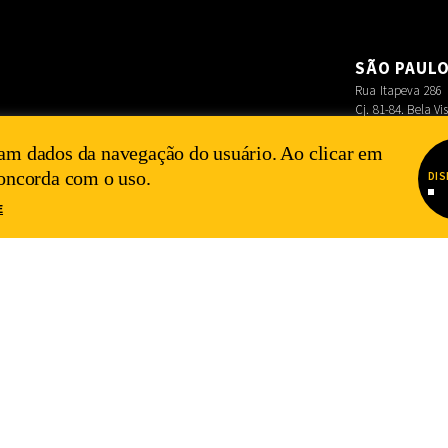
SÃO PAUL
Rua Itapeva 286
Cj. 81-84. Bela Vi
am dados da navegação do usuário. Ao clicar em
concorda com o uso.
DIS
E