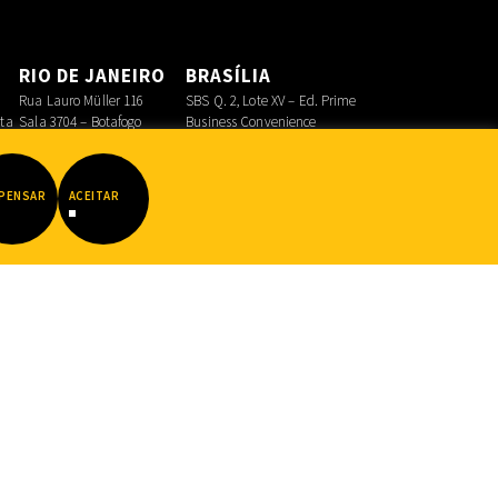
O
RIO DE JANEIRO
BRASÍLIA
Rua Lauro Müller 116
SBS Q. 2, Lote XV – Ed. Prime
sta
Sala 3704 – Botafogo
Business Convenience
Asa Sul
PENSAR
ACEITAR
Datadot
|
FIB