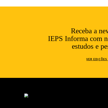
Receba a new
IEPS Informa com no
estudos e pe
VER EDIÇÕES