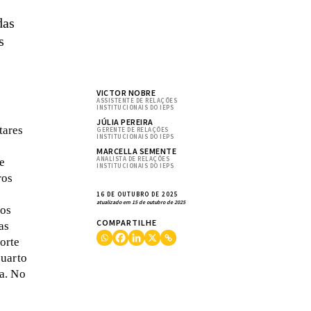
das
s
VICTOR NOBRE
ASSISTENTE DE RELAÇÕES
INSTITUCIONAIS DO IEPS
JÚLIA PEREIRA
tares
GERENTE DE RELAÇÕES
INSTITUCIONAIS DO IEPS
MARCELLA SEMENTE
ANALISTA DE RELAÇÕES
e
INSTITUCIONAIS DO IEPS
ros
16 DE OUTUBRO DE 2025
atualizado em 15 de outubro de 2025
ios
COMPARTILHE
as
orte
quarto
a. No