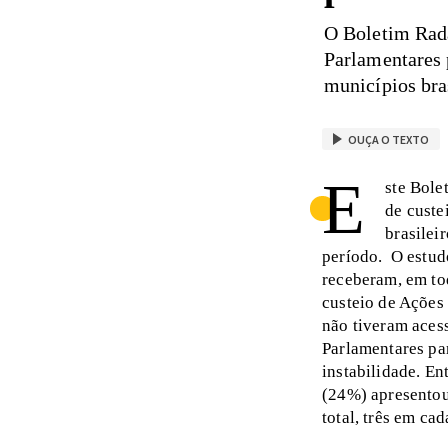
O Boletim Rad
Parlamentares 
municípios bra
OUÇA O TEXTO
E
ste Bole
de custe
brasilei
período. O estud
receberam, em to
custeio de Ações
não tiveram aces
Parlamentares pa
instabilidade. E
(24%) apresentou
total, três em ca