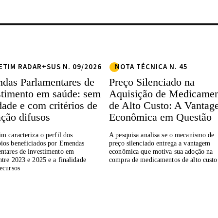
ETIM RADAR+SUS N. 09/2026
NOTA TÉCNICA N. 45
das Parlamentares de
Preço Silenciado na
stimento em saúde: sem
Aquisição de Medicamen
dade e com critérios de
de Alto Custo: A Vanta
ação difusos
Econômica em Questão
im caracteriza o perfil dos
A pesquisa analisa se o mecanismo de
ios beneficiados por Emendas
preço silenciado entrega a vantagem
ntares de investimento em
econômica que motiva sua adoção na
ntre 2023 e 2025 e a finalidade
compra de medicamentos de alto custo
recursos