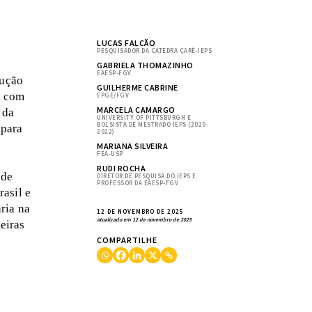
LUCAS FALCÃO
PESQUISADOR DA CÁTEDRA ÇARÊ-IEPS
GABRIELA THOMAZINHO
EAESP-FGV
lução
GUILHERME CABRINE
a com
EPGE/FGV
MARCELA CAMARGO
 da
UNIVERSITY OF PITTSBURGH E
BOLSISTA DE MESTRADO IEPS (2020-
 para
2022)
MARIANA SILVEIRA
FEA-USP
RUDI ROCHA
 de
DIRETOR DE PESQUISA DO IEPS E
PROFESSOR DA EAESP-FGV
asil e
ria na
12 DE NOVEMBRO DE 2025
atualizado em 12 de novembro de 2025
eiras
COMPARTILHE