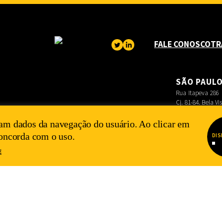
FALE CONOSCO
TR
SÃO PAUL
Rua Itapeva 286
Cj. 81-84. Bela Vi
am dados da navegação do usuário. Ao clicar em
concorda com o uso.
DIS
E