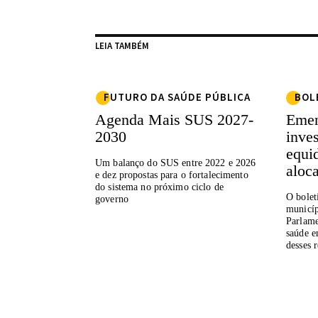
LEIA TAMBÉM
FUTURO DA SAÚDE PÚBLICA
BOL
Agenda Mais SUS 2027-
Emen
2030
inve
equi
Um balanço do SUS entre 2022 e 2026
aloc
e dez propostas para o fortalecimento
do sistema no próximo ciclo de
O bolet
governo
municíp
Parlame
saúde e
desses 