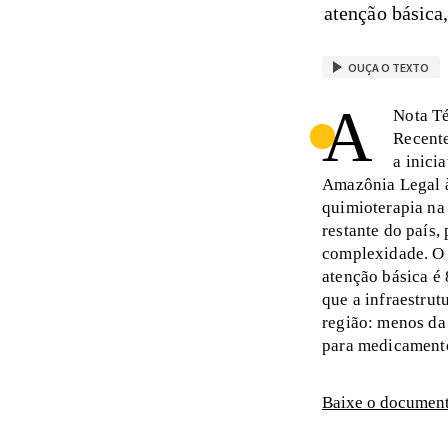
atenção básica
OUÇA O TEXTO
A
Nota Té
Recente
a inici
Amazônia Legal à
quimioterapia na
restante do país,
complexidade. O 
atenção básica é
que a infraestru
região: menos da
para medicament
Baixe o documento