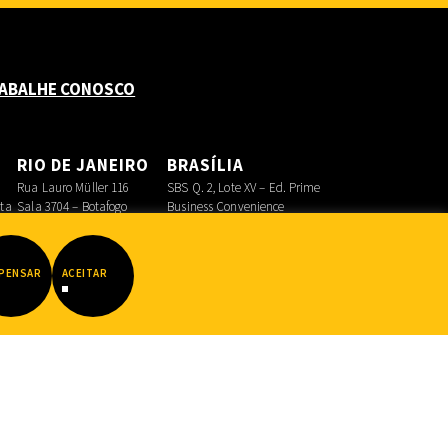
ABALHE CONOSCO
O
RIO DE JANEIRO
BRASÍLIA
Rua Lauro Müller 116
SBS Q. 2, Lote XV – Ed. Prime
sta
Sala 3704 – Botafogo
Business Convenience
Asa Sul
PENSAR
ACEITAR
Datadot
|
FIB