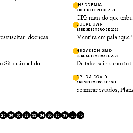
INFODEMIA
2 DE OUTUBRO DE 2021
CPI: mais do que trib
LOCKDOWN
25 DE SETEMBRO DE 2021
essuscitar’ doenças
Mentira em palanque i
NEGACIONISMO
18 DE SETEMBRO DE 2021
o Situacional do
Da fake-science ao tot
CPI DA COVID
4 DE SETEMBRO DE 2021
Se mirar estados, Plan
29
30
31
32
33
34
35
36
37
…
45